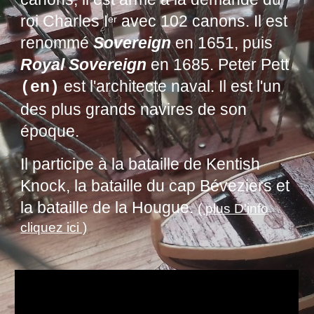
roi
Charles I
avec 102 canons. Il est
er
renommé
Sovereign
en 1651, puis
Royal Sovereign
en 1685.
Peter Pett
est l'architecte naval. Il est l'un
(en)
des plus grands navires de son
époque.
Il participe à la
bataille de Kentish
Knock
, la
bataille du cap Béveziers
et
la
bataille de la Hougue
.
( plus D'info
cliquez ici )