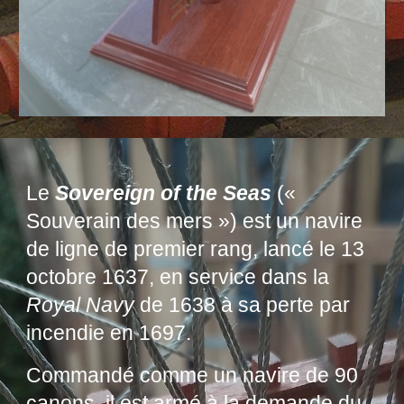
Le
Sovereign of the Seas
(«
Souverain des mers ») est un
navire
de ligne
de
premier rang
, lancé le 13
octobre 1637, en service dans la
Royal Navy
de 1638 à sa perte par
incendie en 1697.
Commandé comme un navire de 90
canons, il est armé à la demande du